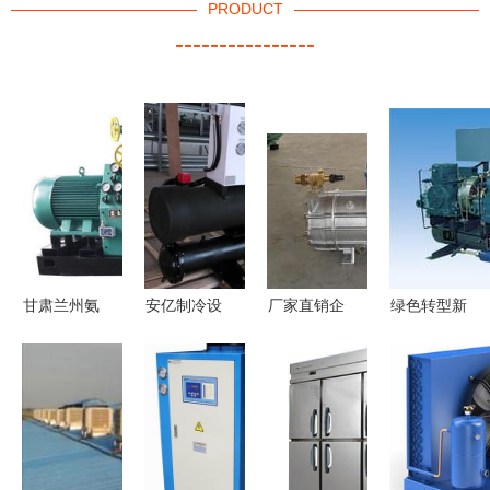
PRODUCT
----------------
甘肃兰州氨
安亿制冷设
厂家直销企
绿色转型新
制冷设备优
备产品 产
鹅制冷压缩
动向 集美
选指南 厂
品图片 加
机 高效制
加速收购废
家推荐与价
盟店怎么样
冷设备的首
旧设备与电
格解析
选方案
镀槽回收
探索循环经