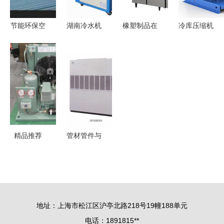
济新路径
节能环保空
湖南冷水机
橡塑制品在
冷库压缩机
调 环保与
与风冷式冷
保鲜设备中
组选型与制
节能的理想
水机销售
的重要角色
冷量计算公
选择
中铝网优选
与应用
式｜橡塑制
制冷设备介
品篇
绍
精品推荐
管材管件与
上海莹露制
橡塑制品在
冷设备——
制冷设备中
匠心打造，
的关键角色
守护您的品
——以中山
地址：上海市松江区沪亭北路218号19幢188单元
质生活
市冰菱制冷
电话：1891815**