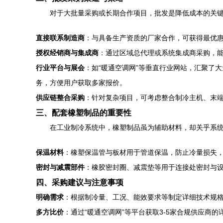
对于大批量采购或长期合作项目，批发是降低成本的关
直接联系制造商
：与具备生产资质的厂家合作，可获得最优
授权经销商与集成商
：通过区域总代理或系统集成商采购，
行业平台与展会
：如“暖通空调网”等垂直行业网站，汇聚了
务，方便用户获取多家报价。
供应链整合采购
：针对复杂项目，可考虑整合制冷主机、末
三、配套橡塑制品的重要性
在工业制冷系统中，橡塑制品虽为辅助材料，却关乎系
保温材料
：橡塑保温管与板材用于管道保温，防止冷量损失，
密封与减震部件
：橡胶密封圈、减震垫等用于连接处密封与
四、采购建议与注意事项
明确需求
：根据制冷量、工况、能效要求等制定详细技术规
多方比价
：通过“暖通空调网”等平台获取3-5家合规供应商