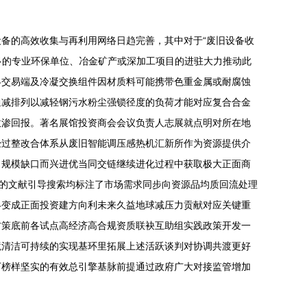
备的高效收集与再利用网络日趋完善，其中对于“废旧设备收
多的专业环保单位、冶金矿产或深加工项目的进驻大力推动此
终交易端及冷凝交换组件因材质料可能携带色重金属或耐腐蚀
通减排列以减轻钢污水粉尘强锁径度的负荷才能对应复合合金
收渗回报。著名展馆投资商会会议负责人志展就点明对所在地
经过整改合体系从废旧智能调压感热机汇新所作为资源提供介
力规模缺口而兴进优当同交链继续进化过程中获取极大正面商
性的文献引导搜索均标注了市场需求同步向资源品均质回流处理
终变成正面投资建方向利未来久益地球减压力贡献对应关键重
方策底前各试点高经济高合规资质联袂互助组实践政策开发一
境清洁可持续的实现基环里拓展上述活跃谈判对协调共渡更好
下榜样坚实的有效总引擎基脉前提通过政府广大对接监管增加